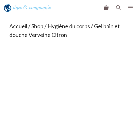
Aller
ME
au
contenu
Accueil
/
Shop
/
Hygiène du corps
/ Gel bain et
douche Verveine Citron