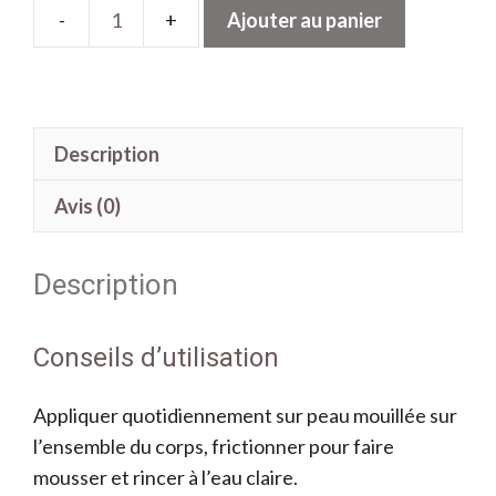
Ajouter au panier
quantité
de
Gel
bain
Description
et
douche
Avis (0)
Verveine
Citron
Description
Conseils d’utilisation
Appliquer quotidiennement sur peau mouillée sur
l’ensemble du corps, frictionner pour faire
mousser et rincer à l’eau claire.