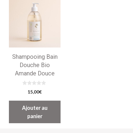
Shampooing Bain
Douche Bio
Amande Douce
0
15,00
€
s
u
r
Ajouter au
5
panier