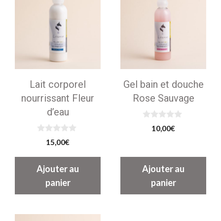
Lait corporel
Gel bain et douche
nourrissant Fleur
Rose Sauvage
d’eau
0
10,00
€
s
0
u
15,00
€
s
r
u
5
r
Ajouter au
Ajouter au
5
panier
panier