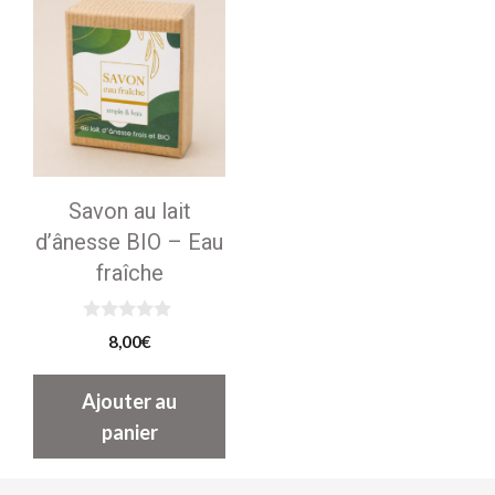
Savon au lait
d’ânesse BIO – Eau
fraîche
0
8,00
€
s
u
r
Ajouter au
5
panier