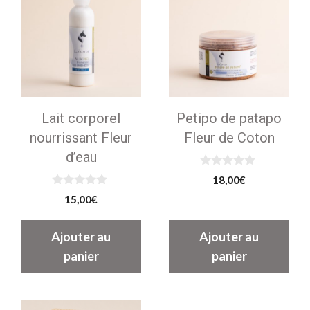
Lait corporel
Petipo de patapo
nourrissant Fleur
Fleur de Coton
d’eau
0
18,00
€
s
0
u
15,00
€
s
r
u
5
r
Ajouter au
Ajouter au
5
panier
panier