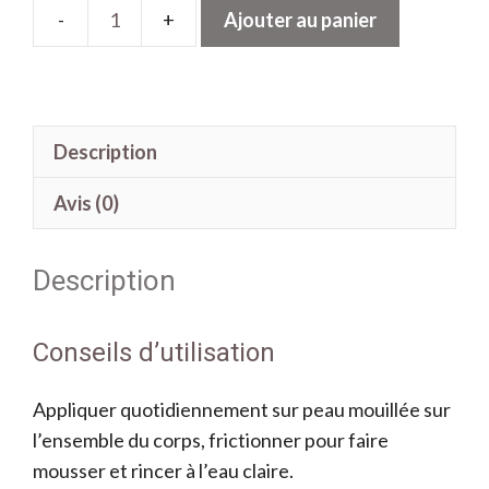
Ajouter au panier
quantité
de
Gel
bain
Description
et
douche
Avis (0)
Fleur
de
Description
coton
Conseils d’utilisation
Appliquer quotidiennement sur peau mouillée sur
l’ensemble du corps, frictionner pour faire
mousser et rincer à l’eau claire.